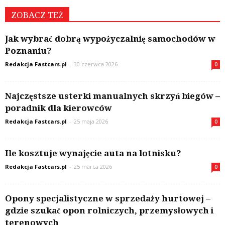
ZOBACZ TEŻ
Jak wybrać dobrą wypożyczalnię samochodów w
Poznaniu?
Redakcja Fastcars.pl
-
30 czerwca 2026
0
Najczęstsze usterki manualnych skrzyń biegów –
poradnik dla kierowców
Redakcja Fastcars.pl
-
25 maja 2026
0
Ile kosztuje wynajęcie auta na lotnisku?
Redakcja Fastcars.pl
-
25 marca 2026
0
Opony specjalistyczne w sprzedaży hurtowej –
gdzie szukać opon rolniczych, przemysłowych i
terenowych