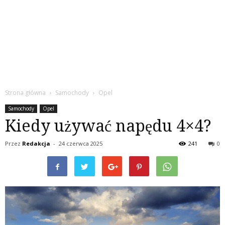
Strona główna
Samochody
Opel
Samochody
Opel
Kiedy używać napędu 4×4?
Przez
Redakcja
-
24 czerwca 2025
241
0