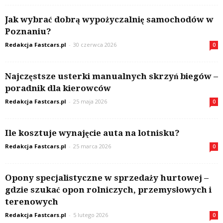
Jak wybrać dobrą wypożyczalnię samochodów w
Poznaniu?
Redakcja Fastcars.pl
-
30 czerwca 2026
0
Najczęstsze usterki manualnych skrzyń biegów –
poradnik dla kierowców
Redakcja Fastcars.pl
-
25 maja 2026
0
Ile kosztuje wynajęcie auta na lotnisku?
Redakcja Fastcars.pl
-
25 marca 2026
0
Opony specjalistyczne w sprzedaży hurtowej –
gdzie szukać opon rolniczych, przemysłowych i
terenowych
Redakcja Fastcars.pl
-
5 lutego 2026
0