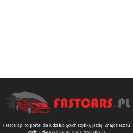
Fastcars.pl to portal dla ludzi lubiących szybką jazdę. Znajdziesz tu
wiele ciekawych porad motoryzacyjnych.