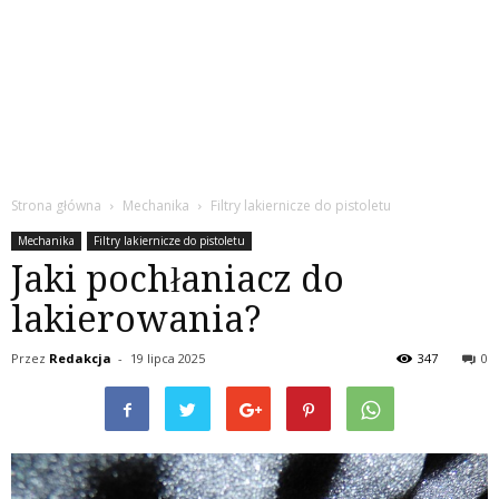
Strona główna
Mechanika
Filtry lakiernicze do pistoletu
Mechanika
Filtry lakiernicze do pistoletu
Jaki pochłaniacz do
lakierowania?
Przez
Redakcja
-
19 lipca 2025
347
0