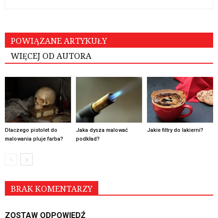
POWIĄZANE ARTYKUŁY
WIĘCEJ OD AUTORA
Dlaczego pistolet do
Jaka dysza malować
Jakie filtry do lakierni?
malowania pluje farba?
podkład?
BRAK KOMENTARZY
ZOSTAW ODPOWIEDŹ