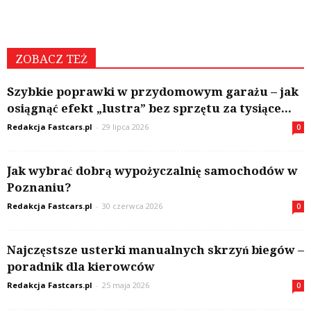
ZOBACZ TEŻ
Szybkie poprawki w przydomowym garażu – jak
osiągnąć efekt „lustra” bez sprzętu za tysiące...
Redakcja Fastcars.pl
-
29 lipca 2026
0
Jak wybrać dobrą wypożyczalnię samochodów w
Poznaniu?
Redakcja Fastcars.pl
-
30 czerwca 2026
0
Najczęstsze usterki manualnych skrzyń biegów –
poradnik dla kierowców
Redakcja Fastcars.pl
-
25 maja 2026
0