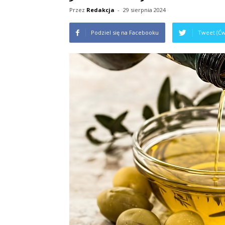
Przez
Redakcja
-
29 sierpnia 2024
Podziel się na Facebooku
Tweet (Ćw