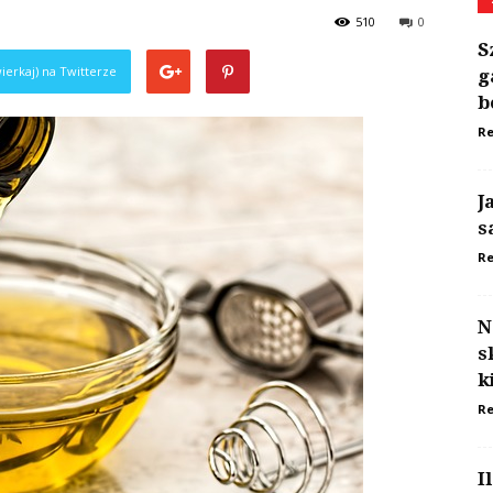
510
0
S
ierkaj) na Twitterze
g
b
Re
J
s
Re
N
s
k
Re
I