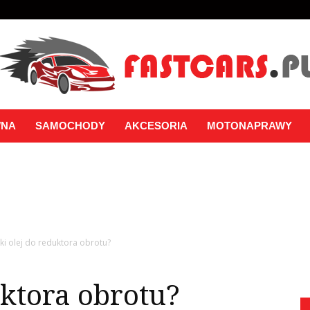
WNA
SAMOCHODY
AKCESORIA
MOTONAPRAWY
aki olej do reduktora obrotu?
uktora obrotu?