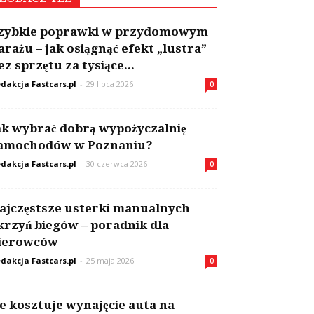
zybkie poprawki w przydomowym
arażu – jak osiągnąć efekt „lustra”
ez sprzętu za tysiące...
dakcja Fastcars.pl
-
29 lipca 2026
0
ak wybrać dobrą wypożyczalnię
amochodów w Poznaniu?
dakcja Fastcars.pl
-
30 czerwca 2026
0
ajczęstsze usterki manualnych
krzyń biegów – poradnik dla
ierowców
dakcja Fastcars.pl
-
25 maja 2026
0
le kosztuje wynajęcie auta na