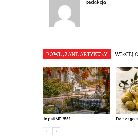
Redakcja
POWIĄZANE ARTYKUŁY
WIĘCEJ 
Ile pali MF 255?
Do czego sł