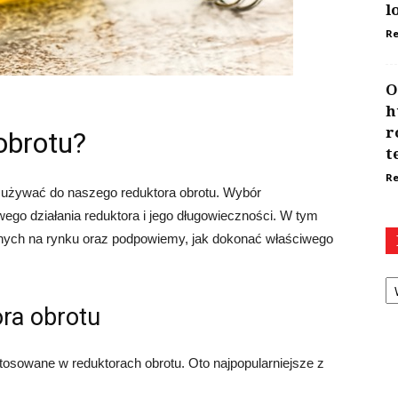
l
Re
O
h
r
 obrotu?
t
Re
y używać do naszego reduktora obrotu. Wybór
wego działania reduktora i jego długowieczności. W tym
pnych na rynku oraz podpowiemy, jak dokonać właściwego
Ka
ora obrotu
 stosowane w reduktorach obrotu. Oto najpopularniejsze z