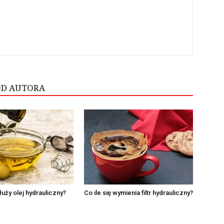
OD AUTORA
uży olej hydrauliczny?
Co ile się wymienia filtr hydrauliczny?