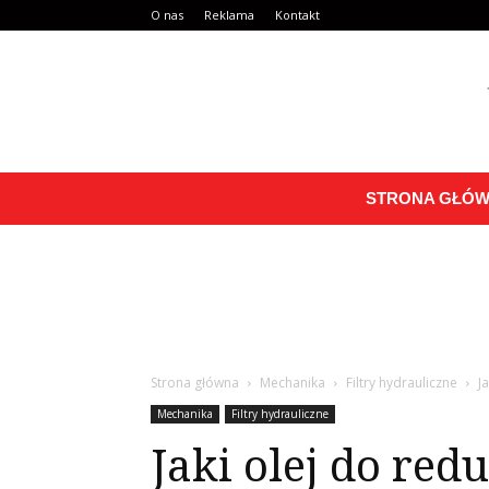
O nas
Reklama
Kontakt
STRONA GŁÓ
Strona główna
Mechanika
Filtry hydrauliczne
J
Mechanika
Filtry hydrauliczne
Jaki olej do red