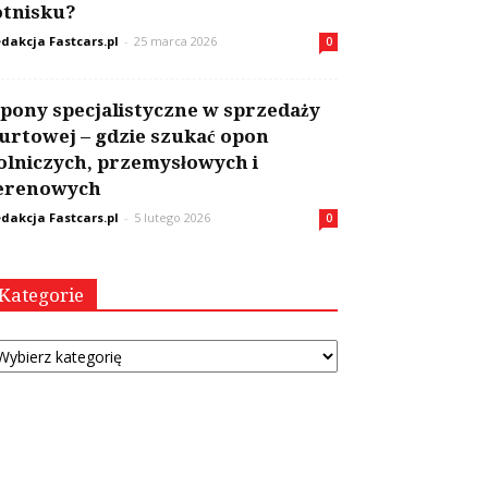
otnisku?
dakcja Fastcars.pl
-
25 marca 2026
0
pony specjalistyczne w sprzedaży
urtowej – gdzie szukać opon
olniczych, przemysłowych i
erenowych
dakcja Fastcars.pl
-
5 lutego 2026
0
Kategorie
tegorie