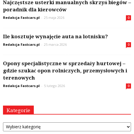
Najczęstsze usterki manualnych skrzyń biegów –
poradnik dla kierowców
Redakcja Fastcars.pl
-
25 maja 2026
0
Ile kosztuje wynajęcie auta na lotnisku?
Redakcja Fastcars.pl
-
25 marca 2026
0
Opony specjalistyczne w sprzedaży hurtowej –
gdzie szukać opon rolniczych, przemysłowych i
terenowych
Redakcja Fastcars.pl
-
5 lutego 2026
0
Kategorie
Kategorie