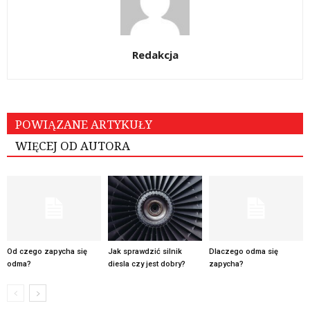
Redakcja
POWIĄZANE ARTYKUŁY
WIĘCEJ OD AUTORA
Od czego zapycha się
Jak sprawdzić silnik
Dlaczego odma się
odma?
diesla czy jest dobry?
zapycha?