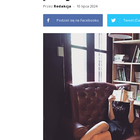
Przez
Redakcja
-
10 lipca 2024
Podziel się na Facebooku
Tweet (Ćw