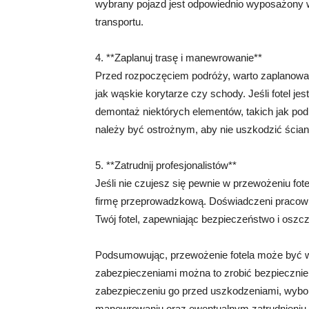
wybrany pojazd jest odpowiednio wyposażony w
transportu.
4. **Zaplanuj trasę i manewrowanie**
Przed rozpoczęciem podróży, warto zaplanować
jak wąskie korytarze czy schody. Jeśli fotel je
demontaż niektórych elementów, takich jak po
należy być ostrożnym, aby nie uszkodzić ścian,
5. **Zatrudnij profesjonalistów**
Jeśli nie czujesz się pewnie w przewożeniu fo
firmę przeprowadzkową. Doświadczeni pracown
Twój fotel, zapewniając bezpieczeństwo i osz
Podsumowując, przewożenie fotela może być 
zabezpieczeniami można to zrobić bezpiecznie. 
zabezpieczeniu go przed uszkodzeniami, wybor
manewrowaniu oraz ewentualnym zatrudnieniu 