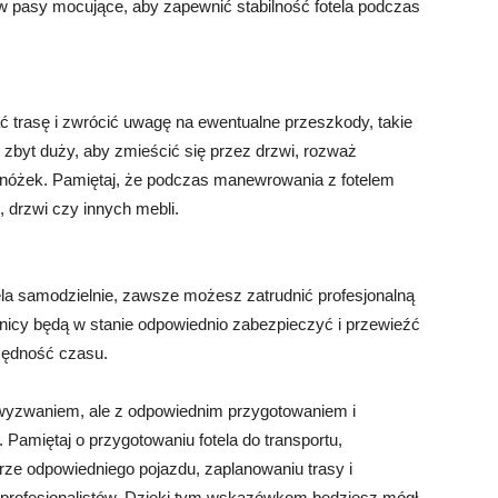
 pasy mocujące, aby zapewnić stabilność fotela podczas
 trasę i zwrócić uwagę na ewentualne przeszkody, takie
st zbyt duży, aby zmieścić się przez drzwi, rozważ
dnóżek. Pamiętaj, że podczas manewrowania z fotelem
 drzwi czy innych mebli.
tela samodzielnie, zawsze możesz zatrudnić profesjonalną
icy będą w stanie odpowiednio zabezpieczyć i przewieźć
czędność czasu.
wyzwaniem, ale z odpowiednim przygotowaniem i
Pamiętaj o przygotowaniu fotela do transportu,
ze odpowiedniego pojazdu, zaplanowaniu trasy i
profesjonalistów. Dzięki tym wskazówkom będziesz mógł