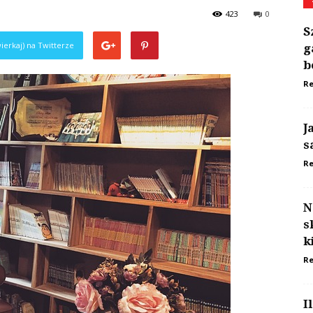
423
0
S
ierkaj) na Twitterze
g
b
Re
J
s
Re
N
s
k
Re
I