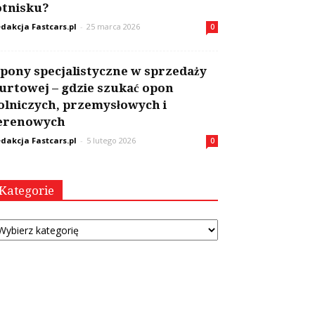
otnisku?
dakcja Fastcars.pl
-
25 marca 2026
0
pony specjalistyczne w sprzedaży
urtowej – gdzie szukać opon
olniczych, przemysłowych i
erenowych
dakcja Fastcars.pl
-
5 lutego 2026
0
Kategorie
tegorie