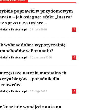
zybkie poprawki w przydomowym
arażu – jak osiągnąć efekt „lustra”
ez sprzętu za tysiące...
dakcja Fastcars.pl
-
29 lipca 2026
0
ak wybrać dobrą wypożyczalnię
amochodów w Poznaniu?
dakcja Fastcars.pl
-
30 czerwca 2026
0
ajczęstsze usterki manualnych
krzyń biegów – poradnik dla
ierowców
dakcja Fastcars.pl
-
25 maja 2026
0
le kosztuje wynajęcie auta na