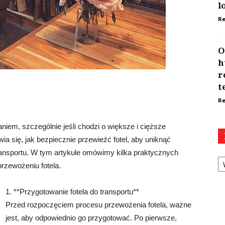
l
Re
O
h
r
t
Re
em, szczególnie jeśli chodzi o większe i cięższe
awia się, jak bezpiecznie przewieźć fotel, aby uniknąć
ansportu. W tym artykule omówimy kilka praktycznych
Ka
zewożeniu fotela.
1. **Przygotowanie fotela do transportu**
Przed rozpoczęciem procesu przewożenia fotela, ważne
jest, aby odpowiednio go przygotować. Po pierwsze,