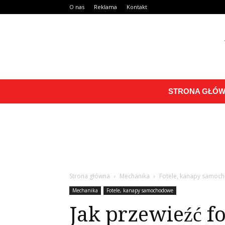
O nas
Reklama
Kontakt
STRONA GŁÓ
Strona główna
Mechanika
Fotele, kanapy samoc
Mechanika
Fotele, kanapy samochodowe
Jak przewieźć fo