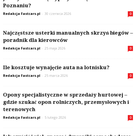
Poznaniu?
Redakcja Fastcars.pl
-
30 czerwca 2026
0
Najczęstsze usterki manualnych skrzyń biegów –
poradnik dla kierowców
Redakcja Fastcars.pl
-
25 maja 2026
0
Ile kosztuje wynajęcie auta na lotnisku?
Redakcja Fastcars.pl
-
25 marca 2026
0
Opony specjalistyczne w sprzedaży hurtowej –
gdzie szukać opon rolniczych, przemysłowych i
terenowych
Redakcja Fastcars.pl
-
5 lutego 2026
0