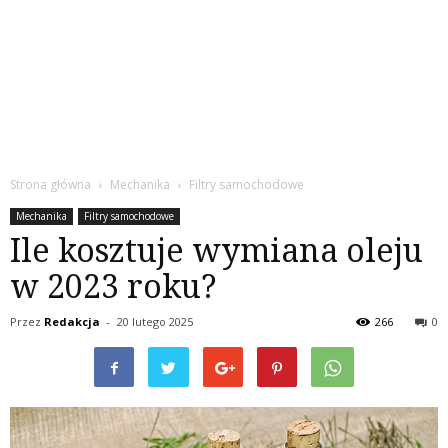
Strona główna
Mechanika
Filtry samochodowe
Mechanika
Filtry samochodowe
Ile kosztuje wymiana oleju
w 2023 roku?
Przez
Redakcja
-
20 lutego 2025
266
0