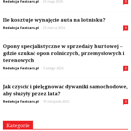
Redakcja Fastcars.pl
-
25 maja 2026
0
Ile kosztuje wynajęcie auta na lotnisku?
Redakcja Fastcars.pl
-
25 marca 2026
0
Opony specjalistyczne w sprzedaży hurtowej –
gdzie szukać opon rolniczych, przemysłowych i
terenowych
Redakcja Fastcars.pl
-
5 lutego 2026
0
Jak czyścić i pielęgnować dywaniki samochodowe,
aby służyły przez lata?
Redakcja Fastcars.pl
-
10 listopada 2025
0
Kategorie