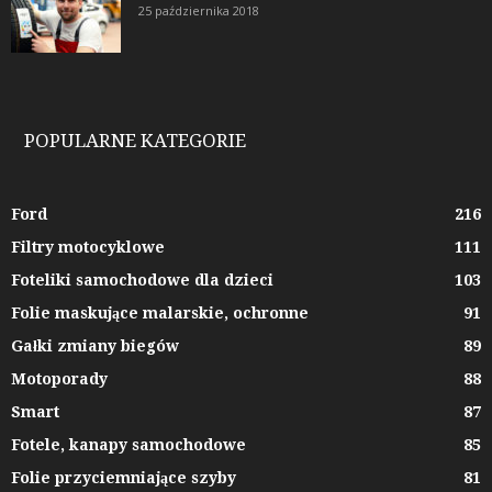
25 października 2018
POPULARNE KATEGORIE
Ford
216
Filtry motocyklowe
111
Foteliki samochodowe dla dzieci
103
Folie maskujące malarskie, ochronne
91
Gałki zmiany biegów
89
Motoporady
88
Smart
87
Fotele, kanapy samochodowe
85
Folie przyciemniające szyby
81