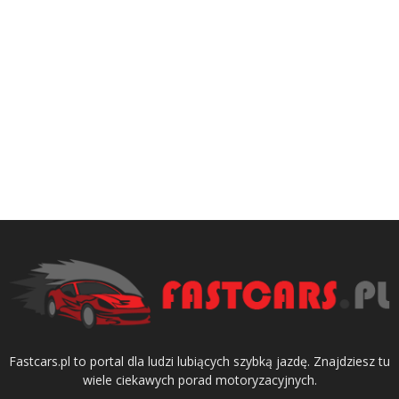
Fastcars.pl to portal dla ludzi lubiących szybką jazdę. Znajdziesz tu
wiele ciekawych porad motoryzacyjnych.