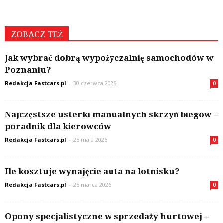
ZOBACZ TEŻ
Jak wybrać dobrą wypożyczalnię samochodów w
Poznaniu?
Redakcja Fastcars.pl
-
30 czerwca 2026
0
Najczęstsze usterki manualnych skrzyń biegów –
poradnik dla kierowców
Redakcja Fastcars.pl
-
25 maja 2026
0
Ile kosztuje wynajęcie auta na lotnisku?
Redakcja Fastcars.pl
-
25 marca 2026
0
Opony specjalistyczne w sprzedaży hurtowej –