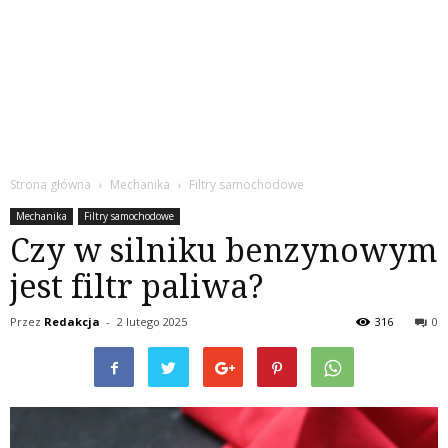
Strona główna
Mechanika
Filtry samochodowe
Mechanika
Filtry samochodowe
Czy w silniku benzynowym
jest filtr paliwa?
Przez
Redakcja
-
2 lutego 2025
316
0