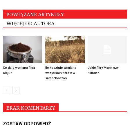
POWIĄZANE ARTYKUŁY
WIĘCEJ OD AUTORA
Co daje wymiana filtra
Ile kosztuje wymiana
Jakie filtry Mann czy
oleju?
wszystkich filtrów w
Filtron?
samochodzie?
BRAK KOMENTARZY
ZOSTAW ODPOWIEDŹ