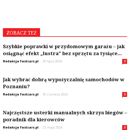
ZOBACZ TEŻ
Szybkie poprawki w przydomowym garażu – jak
osiągnąć efekt „lustra” bez sprzętu za tysiące...
Redakcja Fastcars.pl
-
29 lipca 2026
0
Jak wybrać dobrą wypożyczalnię samochodów w
Poznaniu?
Redakcja Fastcars.pl
-
30 czerwca 2026
0
Najczęstsze usterki manualnych skrzyń biegów –
poradnik dla kierowców
Redakcja Fastcars.pl
-
25 maja 2026
0