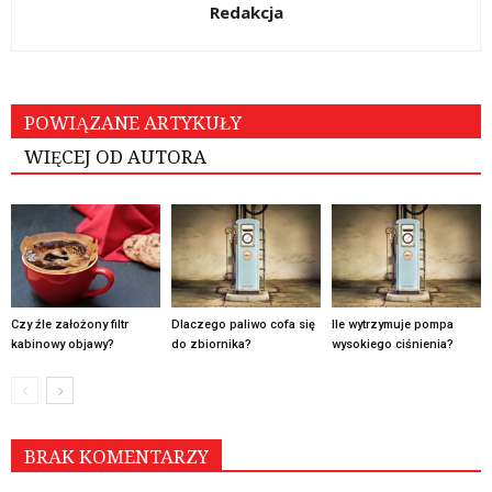
Redakcja
POWIĄZANE ARTYKUŁY
WIĘCEJ OD AUTORA
Czy źle założony filtr
Dlaczego paliwo cofa się
Ile wytrzymuje pompa
kabinowy objawy?
do zbiornika?
wysokiego ciśnienia?
BRAK KOMENTARZY