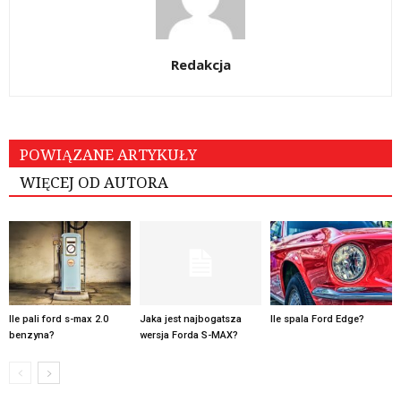
Redakcja
POWIĄZANE ARTYKUŁY
WIĘCEJ OD AUTORA
Ile pali ford s-max 2.0
Jaka jest najbogatsza
Ile spala Ford Edge?
benzyna?
wersja Forda S-MAX?