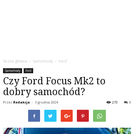
Strona główna
Samochody
Ford
Samochody
Ford
Czy Ford Focus Mk2 to
dobry samochód?
Przez
Redakcja
-
3 grudnia 2024
273
0