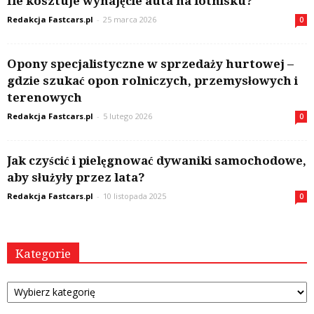
Ile kosztuje wynajęcie auta na lotnisku?
Redakcja Fastcars.pl
-
25 marca 2026
0
Opony specjalistyczne w sprzedaży hurtowej –
gdzie szukać opon rolniczych, przemysłowych i
terenowych
Redakcja Fastcars.pl
-
5 lutego 2026
0
Jak czyścić i pielęgnować dywaniki samochodowe,
aby służyły przez lata?
Redakcja Fastcars.pl
-
10 listopada 2025
0
Kategorie
Kategorie