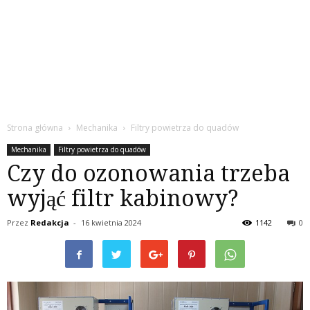
Strona główna
Mechanika
Filtry powietrza do quadów
Mechanika
Filtry powietrza do quadów
Czy do ozonowania trzeba
wyjąć filtr kabinowy?
Przez
Redakcja
-
16 kwietnia 2024
1142
0