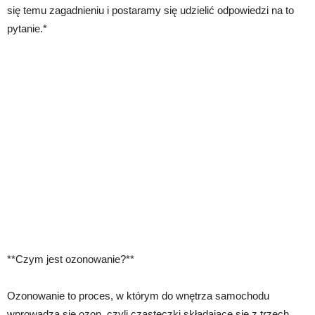
się temu zagadnieniu i postaramy się udzielić odpowiedzi na to
pytanie.*
**Czym jest ozonowanie?**
Ozonowanie to proces, w którym do wnętrza samochodu
wprowadza się ozon, czyli cząsteczki składające się z trzech