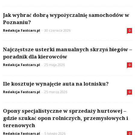
Jak wybrać dobrą wypożyczalnię samochodów w
Poznaniu?
Redakcja Fastcars.pl
-
30 czerwca 2026
0
Najczęstsze usterki manualnych skrzyń biegów –
poradnik dla kierowców
Redakcja Fastcars.pl
-
25 maja 2026
0
Ile kosztuje wynajęcie auta na lotnisku?
Redakcja Fastcars.pl
-
25 marca 2026
0
Opony specjalistyczne w sprzedaży hurtowej –
gdzie szukać opon rolniczych, przemysłowych i
terenowych
Redakcja Fastcars.pl
-
5 lutego 2026
0