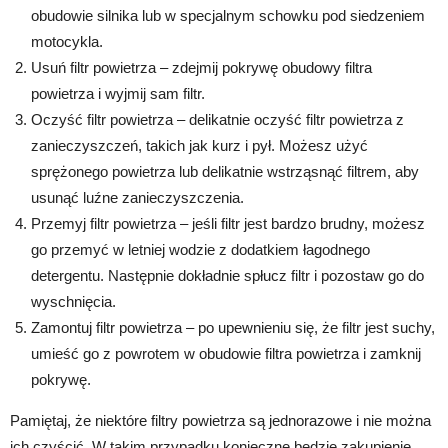
obudowie silnika lub w specjalnym schowku pod siedzeniem
motocykla.
Usuń filtr powietrza – zdejmij pokrywę obudowy filtra
powietrza i wyjmij sam filtr.
Oczyść filtr powietrza – delikatnie oczyść filtr powietrza z
zanieczyszczeń, takich jak kurz i pył. Możesz użyć
sprężonego powietrza lub delikatnie wstrząsnąć filtrem, aby
usunąć luźne zanieczyszczenia.
Przemyj filtr powietrza – jeśli filtr jest bardzo brudny, możesz
go przemyć w letniej wodzie z dodatkiem łagodnego
detergentu. Następnie dokładnie spłucz filtr i pozostaw go do
wyschnięcia.
Zamontuj filtr powietrza – po upewnieniu się, że filtr jest suchy,
umieść go z powrotem w obudowie filtra powietrza i zamknij
pokrywę.
Pamiętaj, że niektóre filtry powietrza są jednorazowe i nie można
ich czyścić. W takim przypadku konieczne będzie zakupienie