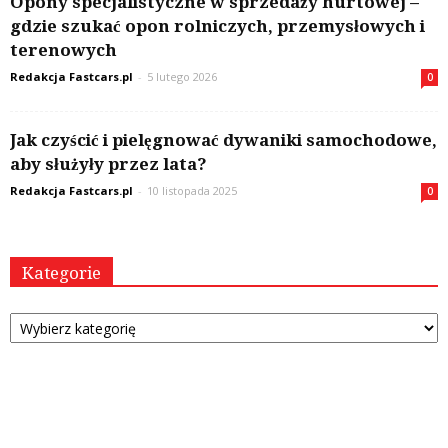
Opony specjalistyczne w sprzedaży hurtowej –
gdzie szukać opon rolniczych, przemysłowych i
terenowych
Redakcja Fastcars.pl
-
5 lutego 2026
0
Jak czyścić i pielęgnować dywaniki samochodowe,
aby służyły przez lata?
Redakcja Fastcars.pl
-
10 listopada 2025
0
Kategorie
Kategorie