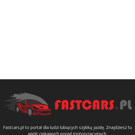
Fastcars.pl to portal dla ludzi lubiących szybką jazdę. Znajdziesz tu
wiele ciekawych porad motoryzacyjnych.