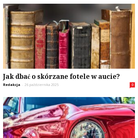
Jak dbać o skórzane fotele w aucie?
Redakcja
-
26 października 2025
0